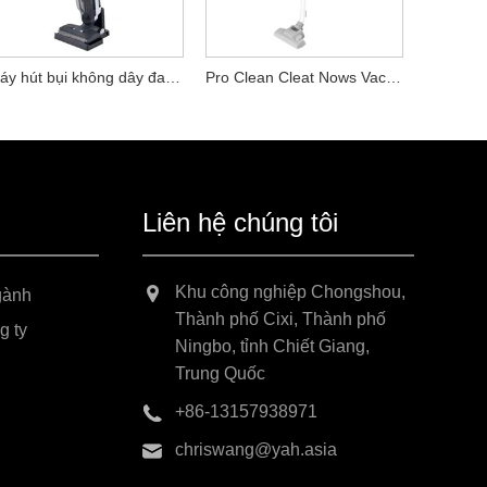
Máy hút bụi không dây đa năng
Pro Clean Cleat Nows Vacuum Chất tẩy rửa
Liên hệ chúng tôi
Khu công nghiệp Chongshou,
gành
Thành phố Cixi, Thành phố
g ty
Ningbo, tỉnh Chiết Giang,
Trung Quốc
+86-13157938971
chriswang@yah.asia