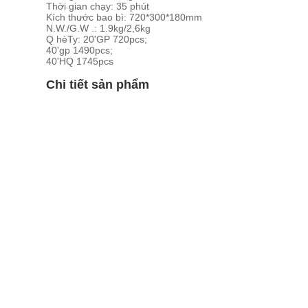
Thời gian chạy: 35 phút
Kích thước bao bì: 720*300*180mm
N.W./G.W .: 1.9kg/2,6kg
Q hèTy: 20'GP 720pcs;
40'gp 1490pcs;
40'HQ 1745pcs
Chi tiết sản phẩm