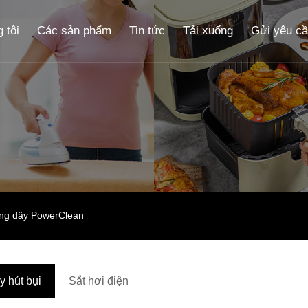
 tôi
Các sản phẩm
Tin tức
Tải xuống
Gửi yêu c
ông dây PowerClean
y hút bụi
Sắt hơi điện