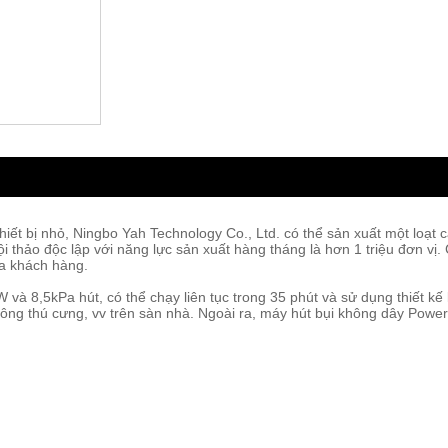
hiết bị nhỏ, Ningbo Yah Technology Co., Ltd. có thể sản xuất một loạ
i thảo độc lập với năng lực sản xuất hàng tháng là hơn 1 triệu đơn vị.
a khách hàng.
à 8,5kPa hút, có thể chạy liên tục trong 35 phút và sử dụng thiết k
 lông thú cưng, vv trên sàn nhà. Ngoài ra, máy hút bụi không dây Power