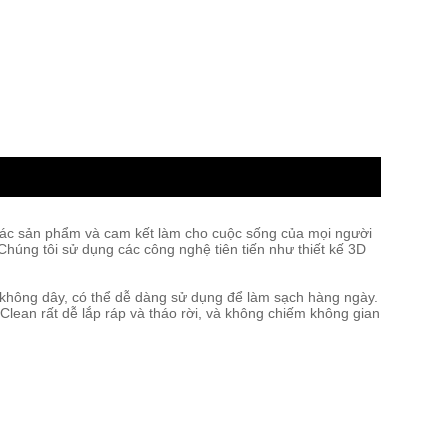
t các sản phẩm và cam kết làm cho cuộc sống của mọi người
 Chúng tôi sử dụng các công nghệ tiên tiến như thiết kế 3D
ế không dây, có thể dễ dàng sử dụng để làm sạch hàng ngày.
Clean rất dễ lắp ráp và tháo rời, và không chiếm không gian