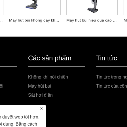
bụi không dây PowerPro
Máy hút bụi không dây không chổi than không chổi than
Máy hút bụi hiệu quả cao không chổi than
Các sản phẩm
Tin tức
Không khí nồi chiên
Tin tức trong n
ôi
Máy hút bụi
Tin tức của côn
Sắt hơi điện
X
 duyệt web tốt hơn,
ội dung. Bằng cách