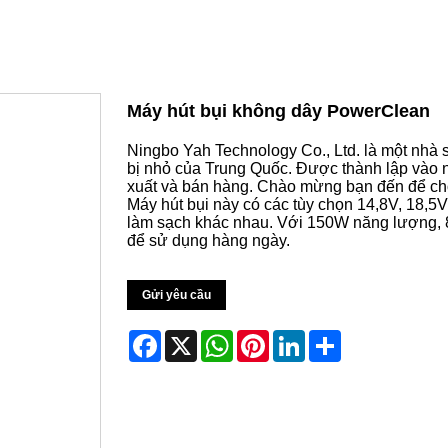
Máy hút bụi không dây PowerClean
Ningbo Yah Technology Co., Ltd. là một nhà sả
bị nhỏ của Trung Quốc. Được thành lập vào 
xuất và bán hàng. Chào mừng bạn đến để ch
Máy hút bụi này có các tùy chọn 14,8V, 18,5V
làm sạch khác nhau. Với 150W năng lượng, 8,
để sử dụng hàng ngày.
Gửi yêu cầu
Facebook
X
WhatsApp
Pinterest
LinkedIn
Share