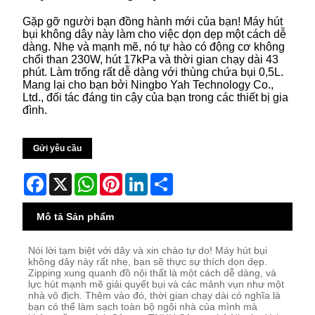
Gặp gỡ người bạn đồng hành mới của bạn! Máy hút
bụi không dây này làm cho việc dọn dẹp một cách dễ
dàng. Nhẹ và mạnh mẽ, nó tự hào có động cơ không
chổi than 230W, hút 17kPa và thời gian chạy dài 43
phút. Làm trống rất dễ dàng với thùng chứa bụi 0,5L.
Mang lại cho bạn bởi Ningbo Yah Technology Co.,
Ltd., đối tác đáng tin cậy của bạn trong các thiết bị gia
đình.
Gửi yêu cầu
Facebook
X
WhatsApp
Pinterest
LinkedIn
Share
Mô tả Sản phẩm
Nói lời tạm biệt với dây và xin chào tự do! Máy hút bụi
không dây này rất nhẹ, bạn sẽ thực sự thích dọn dẹp.
Zipping xung quanh đồ nội thất là một cách dễ dàng, và
lực hút mạnh mẽ giải quyết bụi và các mảnh vụn như một
nhà vô địch. Thêm vào đó, thời gian chạy dài có nghĩa là
bạn có thể làm sạch toàn bộ ngôi nhà của mình mà