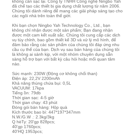
không cần sạc lại. Công ty TNHH Công nghệ Ningbo Yah
đã chế tạo các thiết bị gia dụng chất lượng từ năm 2006.
Chúng tôi dành riêng để mang các giải pháp sáng tạo cho
các ngôi nhà trên toàn thế giới.
Khi bạn chọn Ningbo Yah Technology Co., Ltd., bạn
không chỉ nhận được một sản phẩm; Bạn đang nhận
được một cam kết xuất sắc. Chúng tôi cung cấp các dịch
vụ tùy chỉnh, bao gồm thiết kế 3D và xử lý mô hình, để
đảm bảo rằng các sản phẩm của chúng tôi đáp ứng nhu
cầu cụ thể của bạn. Dịch vụ sau bán hàng của chúng tôi
là không ai sánh kịp, với một nhóm chuyên dụng sẵn
sàng hỗ trợ bạn với bất kỳ câu hỏi hoặc mối quan tâm
nào.
Sức mạnh: 230W (Động cơ không chổi than)
Điện áp: 22,2V 2200mAh
Khả năng thùng chứa bụi: 0,5L
VACUUM: 17kpa
Tiếng ồn: 79db
Thời gian sạc: 4-5 giờ
Thời gian chạy: 43 phút
Đóng gói bán hàng: Hộp quà
Kích thước bao bì: 447*197*347mm
N.W./G.W .: 2.3kg/3kg
Q hèTy: 20'gp 828pcs;
40'gp 1760pcs;
40'HQ 1953pcs;