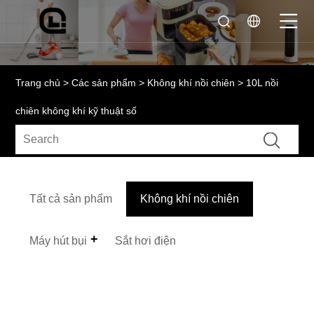
Trang chủ
>
Các sản phẩm
>
Không khí nồi chiên
> 10L nồi
chiên không khí kỹ thuật số
Tất cả sản phẩm
Không khí nồi chiên
Máy hút bụi
Sắt hơi điện