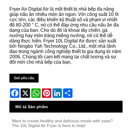
Fryer Air Digital Air là một thiết bị nhà bếp đa năng
giúp nấu ăn nhiều món ăn ngon. Với công suất 10 lít
cực lớn, các điều khiển kỹ thuật số và phạm vi nhiệt
độ 80-200 ° C, nó có thể đáp ứng nhu cầu nấu ăn đa
dạng của bạn. Cho dù đó là khoai tây chiên, gà
nướng hay món tráng miệng nướng, nó có thể dễ
dàng thực hiện. Fryer 10L Digital Air được sản xuất
bởi Ningbo Yah Technology Co., Ltd., một nhà lãnh
đạo trong ngành công nghiệp thiết bị gia dụng từ năm
2006. Chúng tôi cam kết mang lại chất lượng và sự
đổi mới cho nhà bếp của bạn.
Gửi yêu cầu
Facebook
X
WhatsApp
Pinterest
LinkedIn
Share
Mô tả Sản phẩm
Want to create healthy and delicious meals with ease?
The 10L Digital Air Fryer is here to help!